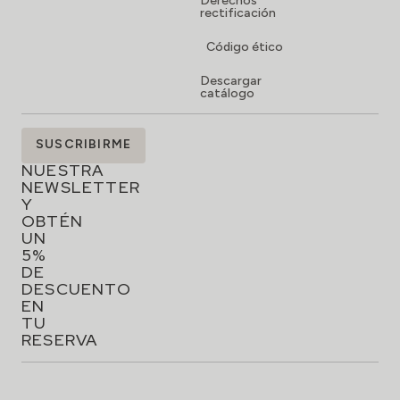
Derechos
rectificación
Código ético
Descargar
catálogo
SUSCRÍBETE
SUSCRIBIRME
A
NUESTRA
NEWSLETTER
Y
OBTÉN
UN
5%
DE
DESCUENTO
EN
TU
RESERVA