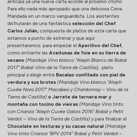
anticipa ya una nueva carta acorde al próximo otoño.
Para ello nada más apropiado que una deliciosa Cena
Maridada en un marco vanguardista. Los asistentes
disfrutarán de una fantástica
selección del Chef
Carlos Julián,
compuesta de platos de esta carta que
estamos a punto de estrenar y que aquí
presentaremos: para empezar el
Aperitivo del Chef
,
como entrante las
Aceitunas de foie en su tierra de
secano
(Maridaje Vino blanco “Aleph Blanco de Bobal
2017” Bobal-Vino de la Tierra de Castilla),
plato
principal a elegir entre
Bacalao confitado con piel de
verdura y sus brotes
(Maridaje Vino blanco “Aleph
Cuvée Nora 2017” Macabeo y Chardonnay – Vino de la
Tierra de Castilla)
o
Jarrete de ternera mar y
montaña con tocino de vieiras
(Maridaje Vino tinto
con Crianza “Aleph Cuvée Galois 2016” Bobal y Petit
Verdot – Vino de la Tierra de Castilla)
y para finalizar el
Chocolate en texturas y su cacao natural
(Maridaje
Vino tinto Crianza “BPV 2014” Bobal y Petit Verdot –