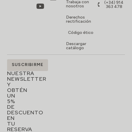
Trabaja con
(+34) 914
nosotros
363 478
Derechos
rectificación
Código ético
Descargar
catálogo
SUSCRÍBETE
SUSCRIBIRME
A
NUESTRA
NEWSLETTER
Y
OBTÉN
UN
5%
DE
DESCUENTO
EN
TU
RESERVA