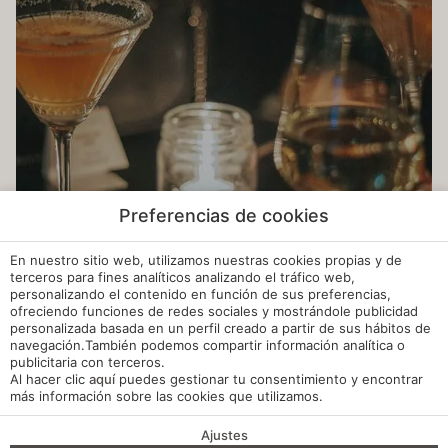
Preferencias de cookies
Madrid | Brunch In The Night
En nuestro sitio web, utilizamos nuestras cookies propias y de
Descubre nuestro “Brunch in the Night” 🌙✨Ahora
terceros para fines analíticos analizando el tráfico web,
personalizando el contenido en función de sus preferencias,
puedes disfrutar de la experiencia del brunch en Madrid en
ofreciendo funciones de redes sociales y mostrándole publicidad
un ambiente nocturno…
personalizada basada en un perfil creado a partir de sus hábitos de
navegación.También podemos compartir información analítica o
LEER ARTÍCULO
publicitaria con terceros.
Al hacer clic
aquí
puedes gestionar tu consentimiento y encontrar
más información sobre las cookies que utilizamos.
Ajustes
VENTAJAS DE RESERVA