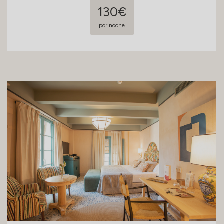
130€
por noche