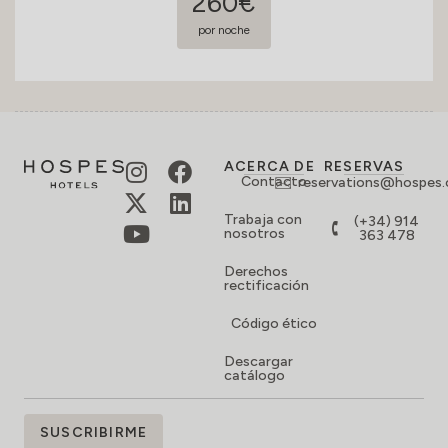
260€
por noche
ACERCA DE
RESERVAS
Contacto
reservations@hospes
Trabaja con
(+34) 914
nosotros
363 478
Derechos
rectificación
Código ético
Descargar
catálogo
SUSCRÍBETE
SUSCRIBIRME
A