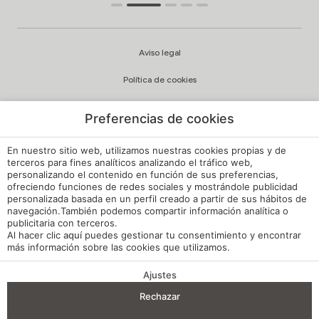
Aviso legal
Política de cookies
Configuración cookies
Preferencias de cookies
Política de privacidad
En nuestro sitio web, utilizamos nuestras cookies propias y de
Política de Calidad y Medioambiente
terceros para fines analíticos analizando el tráfico web,
personalizando el contenido en función de sus preferencias,
ofreciendo funciones de redes sociales y mostrándole publicidad
Canal de Denuncias Hoteles de España
personalizada basada en un perfil creado a partir de sus hábitos de
navegación.También podemos compartir información analítica o
Reglamento de Régimen Interno
publicitaria con terceros.
Al hacer clic
aquí
puedes gestionar tu consentimiento y encontrar
Mi reserva
más información sobre las cookies que utilizamos.
Desarrollado por
mirai
Ajustes
VENTAJAS DE RESERVA
Rechazar
Entrada — Salida
2