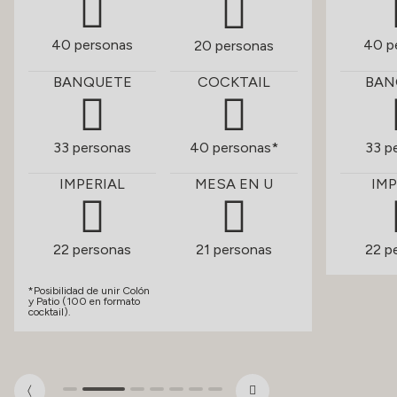
40 personas
40 p
20 personas
BANQUETE
COCKTAIL
BAN
33 personas
40 personas*
33 p
IMPERIAL
MESA EN U
IMP
22 personas
21 personas
22 p
*Posibilidad de unir Colón
y Patio (100 en formato
cocktail).