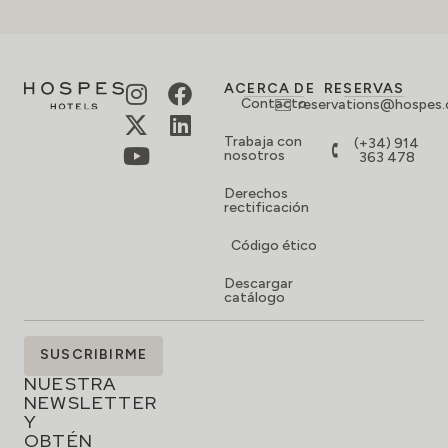
ACERCA DE
RESERVAS
Contacto
reservations@hospes
Trabaja con
(+34) 914
nosotros
363 478
Derechos
rectificación
Código ético
Descargar
catálogo
SUSCRÍBETE
SUSCRIBIRME
A
NUESTRA
NEWSLETTER
Y
OBTÉN