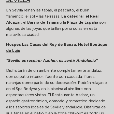
En Sevilla reinan las tapas, el pescaito, el buen
flamenco, el sol y las terrazas.
La catedral
,
el Real
Alcázar
, el
Barrio de Triana
o la
Plaza de España
son
algunas de las joyas que brillan por si solas en esta
maravillosa ciudad.
Hospes Las Casas del Rey de Baeza, Hotel Boutique
de Lujo
“Sevilla es respirar Azahar, es sentir Andalucía”
Disfrutarán de un ambiente completamente andaluz,
con su patio interior, fuente con cascada, flores,
naranjas como parte de su decoración. Podrán relajarse
en el Spa Bodyna y en la piscina al aire libre con
espectaculares vistas. El Restaurante Azahar, un
espacio gastronómico, cómodo y romántico dedicado
a los sabores locales de Sevilla y andalucía. Disfrutar de
sus tapas en el patio o en la zona chill-out es todo un