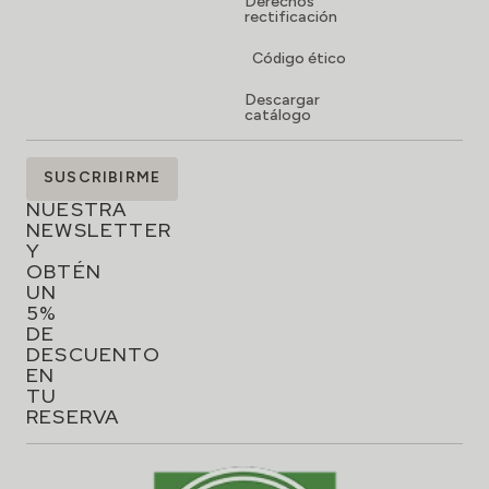
Derechos
rectificación
Código ético
Descargar
catálogo
SUSCRÍBETE
SUSCRIBIRME
A
NUESTRA
NEWSLETTER
Y
OBTÉN
UN
5%
DE
DESCUENTO
EN
TU
RESERVA