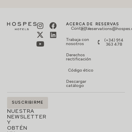
ACERCA DE
RESERVAS
Contacto
reservations@hospes
Trabaja con
(+34) 914
nosotros
363 478
Derechos
rectificación
Código ético
Descargar
catálogo
SUSCRÍBETE
SUSCRIBIRME
A
NUESTRA
NEWSLETTER
Y
OBTÉN