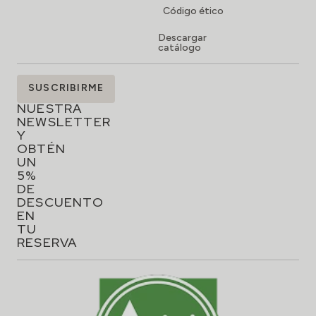
Código ético
Descargar
catálogo
SUSCRÍBETE
SUSCRIBIRME
A
NUESTRA
NEWSLETTER
Y
OBTÉN
UN
5%
DE
DESCUENTO
EN
TU
RESERVA