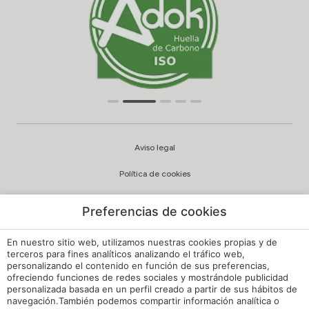
Aviso legal
Política de cookies
Configuración cookies
Preferencias de cookies
Política de privacidad
En nuestro sitio web, utilizamos nuestras cookies propias y de
Política de Calidad y Medioambiente
terceros para fines analíticos analizando el tráfico web,
personalizando el contenido en función de sus preferencias,
ofreciendo funciones de redes sociales y mostrándole publicidad
Canal de Denuncias Hoteles de España
personalizada basada en un perfil creado a partir de sus hábitos de
navegación.También podemos compartir información analítica o
Reglamento de Régimen Interno