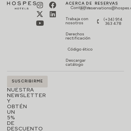
ACERCA DE
RESERVAS
Contacto
reservations@hospes
Trabaja con
(+34) 914
nosotros
363 478
Derechos
rectificación
Código ético
Descargar
catálogo
SUSCRÍBETE
SUSCRIBIRME
A
NUESTRA
NEWSLETTER
Y
OBTÉN
UN
5%
DE
DESCUENTO