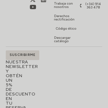
Trabaja con
(+34) 914
nosotros
363 478
Derechos
rectificación
Código ético
Descargar
catálogo
SUSCRÍBETE
SUSCRIBIRME
A
NUESTRA
NEWSLETTER
Y
OBTÉN
UN
5%
DE
DESCUENTO
EN
TU
RESERVA