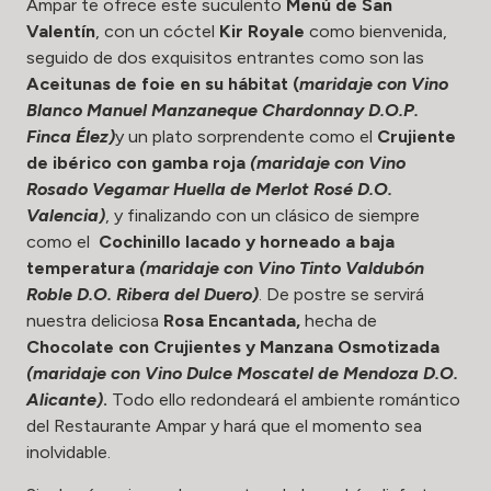
Ampar te ofrece este suculento
Menú de San
Valentín
, con un cóctel
Kir Royale
como bienvenida,
seguido de dos exquisitos entrantes como son las
Aceitunas de foie en su hábitat (
maridaje con Vino
Blanco Manuel Manzaneque Chardonnay D.O.P.
Finca Élez)
y un plato sorprendente como el
Crujiente
de ibérico con gamba roja
(maridaje con Vino
Rosado Vegamar Huella de Merlot Rosé D.O.
Valencia)
, y finalizando con un clásico de siempre
como el
Cochinillo lacado y horneado a baja
temperatura
(maridaje con Vino Tinto Valdubón
Roble D.O. Ribera del Duero)
. De postre se servirá
nuestra deliciosa
Rosa Encantada,
hecha de
Chocolate con Crujientes y Manzana Osmotizada
(maridaje con Vino Dulce Moscatel de Mendoza D.O.
Alicante)
.
Todo ello redondeará el ambiente romántico
del Restaurante Ampar y hará que el momento sea
inolvidable.