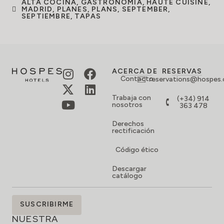
ALTA COCINA
,
GASTRONOMÍA
,
HAUTE CUISINE
,
MADRID
,
PLANES
,
PLANS
,
SEPTEMBER
,
SEPTIEMBRE
,
TAPAS
ACERCA DE
RESERVAS
Contacto
reservations@hospes
Trabaja con
(+34) 914
nosotros
363 478
Derechos
rectificación
Código ético
Descargar
catálogo
SUSCRÍBETE
SUSCRIBIRME
A
NUESTRA