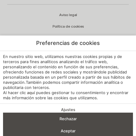
Aviso legal
Política de cookies
Configuración cookies
Preferencias de cookies
Política de privacidad
En nuestro sitio web, utilizamos nuestras cookies propias y de
Política de Calidad y Medioambiente
terceros para fines analíticos analizando el tráfico web,
personalizando el contenido en función de sus preferencias,
ofreciendo funciones de redes sociales y mostrándole publicidad
Canal de Denuncias Hoteles de España
personalizada basada en un perfil creado a partir de sus hábitos de
navegación.También podemos compartir información analítica o
Reglamento de Régimen Interno
publicitaria con terceros.
Al hacer clic
aquí
puedes gestionar tu consentimiento y encontrar
Mi reserva
más información sobre las cookies que utilizamos.
Desarrollado por
mirai
Ajustes
VENTAJAS DE RESERVA
Rechazar
Entrada — Salida
2
Aceptar