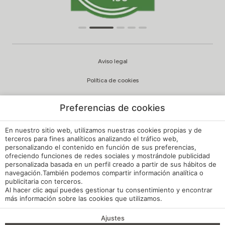
Aviso legal
Política de cookies
Configuración cookies
Preferencias de cookies
Política de privacidad
En nuestro sitio web, utilizamos nuestras cookies propias y de
Política de Calidad y Medioambiente
terceros para fines analíticos analizando el tráfico web,
personalizando el contenido en función de sus preferencias,
ofreciendo funciones de redes sociales y mostrándole publicidad
Canal de Denuncias Hoteles de España
personalizada basada en un perfil creado a partir de sus hábitos de
navegación.También podemos compartir información analítica o
Reglamento de Régimen Interno
publicitaria con terceros.
Al hacer clic
aquí
puedes gestionar tu consentimiento y encontrar
Mi reserva
más información sobre las cookies que utilizamos.
Desarrollado por
mirai
Ajustes
VENTAJAS DE RESERVA