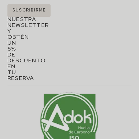
SUSCRÍBETE
SUSCRIBIRME
A
NUESTRA
NEWSLETTER
Y
OBTÉN
UN
5%
DE
DESCUENTO
EN
TU
RESERVA