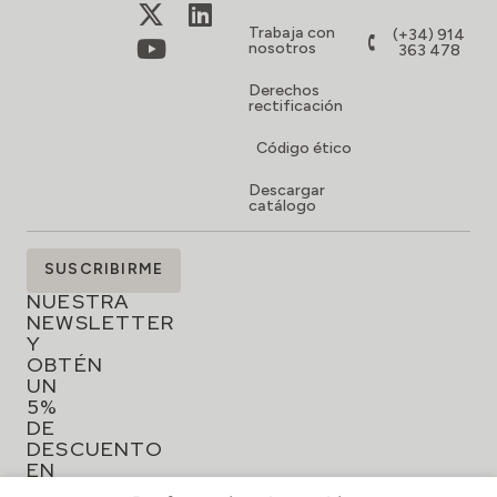
Trabaja con
(+34) 914
nosotros
363 478
Derechos
rectificación
Código ético
Descargar
catálogo
SUSCRÍBETE
SUSCRIBIRME
A
NUESTRA
NEWSLETTER
Y
OBTÉN
UN
5%
DE
DESCUENTO
EN
TU