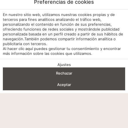
Preferencias de cookies
RESERVA
En nuestro sitio web, utilizamos nuestras cookies propias y de
terceros para fines analíticos analizando el tráfico web,
personalizando el contenido en función de sus preferencias,
ofreciendo funciones de redes sociales y mostrándole publicidad
personalizada basada en un perfil creado a partir de sus hábitos de
navegación.También podemos compartir información analítica o
publicitaria con terceros.
Al hacer clic
aquí
puedes gestionar tu consentimiento y encontrar
más información sobre las cookies que utilizamos.
Ajustes
VENTAJAS DE RESERVA
Rechazar
Entrada — Salida
2
Aceptar
Aviso legal
Acceder / Registrarse
Dónde
Cuándo
Promoción
Gestiona tu reserva
Quién
Política de cookies
Habitación 1
Configuración cookies
adultos
Política de privacidad