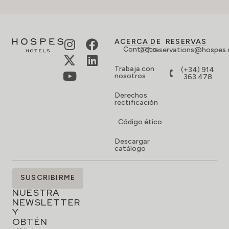
ACERCA DE
RESERVAS
Contacto
reservations@hospes
Trabaja con
(+34) 914
nosotros
363 478
Derechos
rectificación
Código ético
Descargar
catálogo
SUSCRÍBETE
SUSCRIBIRME
A
NUESTRA
NEWSLETTER
Y
OBTÉN