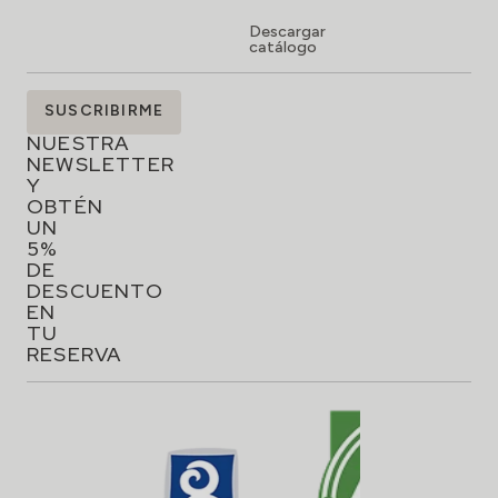
Descargar
catálogo
SUSCRÍBETE
SUSCRIBIRME
A
NUESTRA
NEWSLETTER
Y
OBTÉN
UN
5%
DE
DESCUENTO
EN
TU
RESERVA