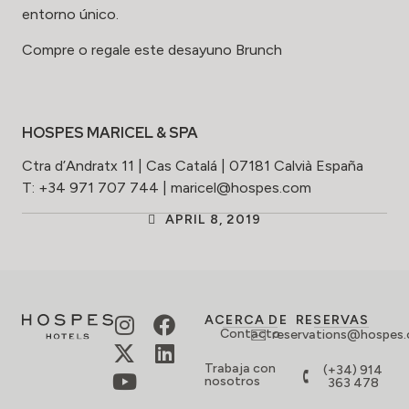
entorno único.
Compre o regale este desayuno Brunch
HOSPES MARICEL & SPA
Ctra d’Andratx 11 | Cas Catalá | 07181 Calvià España
T: +34 971 707 744 | maricel@hospes.com
APRIL 8, 2019
ACERCA DE
RESERVAS
Contacto
reservations@hospes
Trabaja con
(+34) 914
nosotros
363 478