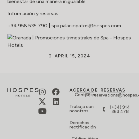
bienestar de una manera inigualable.
Información y reservas:
+34 958 535 790
|
spa.
palaciopatos@hospes.com
APRIL 15, 2024
ACERCA DE
RESERVAS
Contacto
reservations@hospes
Trabaja con
(+34) 914
nosotros
363 478
Derechos
rectificación
Código ético