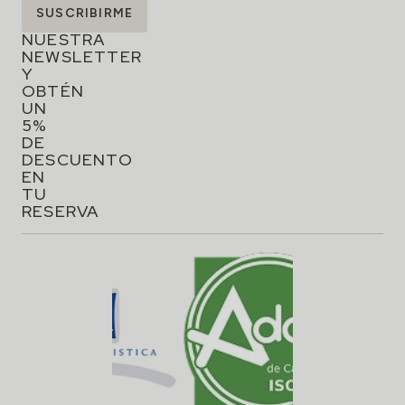
SUSCRÍBETE
SUSCRIBIRME
A
NUESTRA
NEWSLETTER
Y
OBTÉN
UN
5%
DE
DESCUENTO
EN
TU
RESERVA