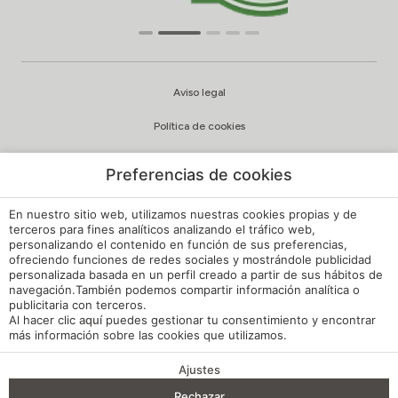
Aviso legal
Política de cookies
Configuración cookies
Preferencias de cookies
Política de privacidad
En nuestro sitio web, utilizamos nuestras cookies propias y de
Política de Calidad y Medioambiente
terceros para fines analíticos analizando el tráfico web,
personalizando el contenido en función de sus preferencias,
ofreciendo funciones de redes sociales y mostrándole publicidad
Canal de Denuncias Hoteles de España
personalizada basada en un perfil creado a partir de sus hábitos de
navegación.También podemos compartir información analítica o
Reglamento de Régimen Interno
publicitaria con terceros.
Al hacer clic
aquí
puedes gestionar tu consentimiento y encontrar
Mi reserva
más información sobre las cookies que utilizamos.
Desarrollado por
mirai
Ajustes
Rechazar