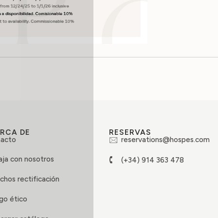
RCA DE
RESERVAS
acto
reservations@hospes.com
aja con nosotros
(+34) 914 363 478
chos rectificación
go ético