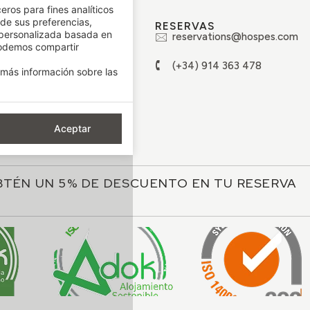
eros para fines analíticos
 de sus preferencias,
RCA DE
RESERVAS
 personalizada basada en
acto
reservations@hospes.com
podemos compartir
aja con nosotros
(+34) 914 363 478
más información sobre las
chos rectificación
go ético
Aceptar
argar catálogo
BTÉN UN 5% DE DESCUENTO EN TU RESERVA