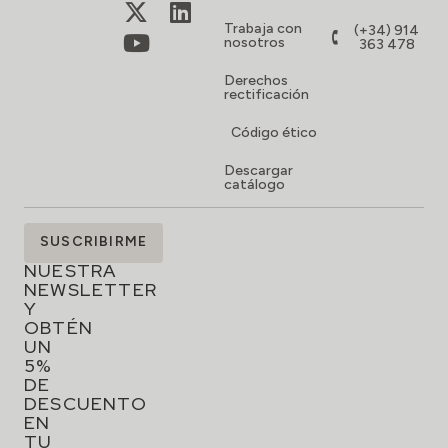
Trabaja con
(+34) 914
nosotros
363 478
Derechos
rectificación
Código ético
Descargar
catálogo
SUSCRÍBETE
SUSCRIBIRME
A
NUESTRA
NEWSLETTER
Y
OBTÉN
UN
5%
DE
DESCUENTO
EN
TU