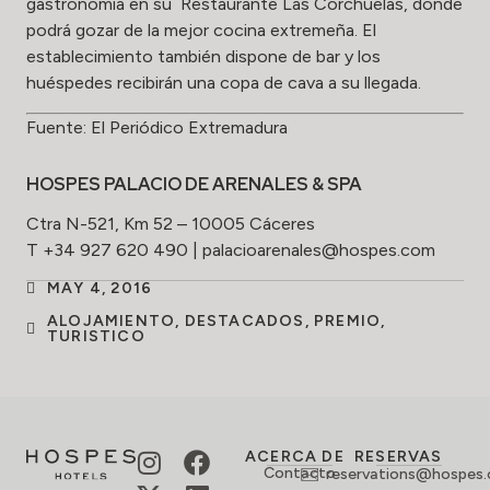
gastronomía en su
Restaurante Las Corchuelas
, donde
podrá gozar de la mejor cocina extremeña. El
establecimiento también dispone de bar y los
huéspedes recibirán una copa de cava a su llegada.
Fuente:
El Periódico Extremadura
HOSPES PALACIO DE ARENALES & SPA
Ctra N-521, Km 52 – 10005 Cáceres
T +34 927 620 490 | palacioarenales@hospes.com
MAY 4, 2016
ALOJAMIENTO
,
DESTACADOS
,
PREMIO
,
TURISTICO
ACERCA DE
RESERVAS
Contacto
reservations@hospes