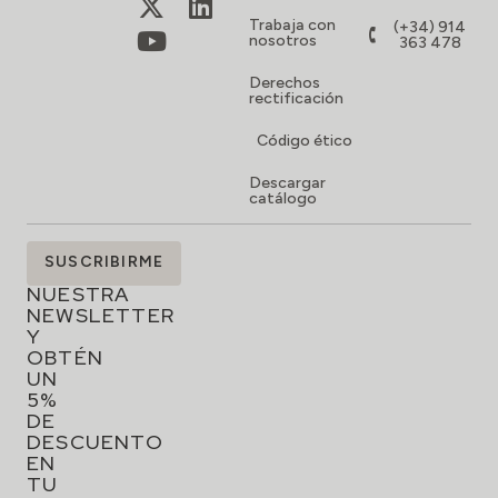
Trabaja con
(+34) 914
nosotros
363 478
Derechos
rectificación
Código ético
Descargar
catálogo
SUSCRÍBETE
SUSCRIBIRME
A
NUESTRA
NEWSLETTER
Y
OBTÉN
UN
5%
DE
DESCUENTO
EN
TU