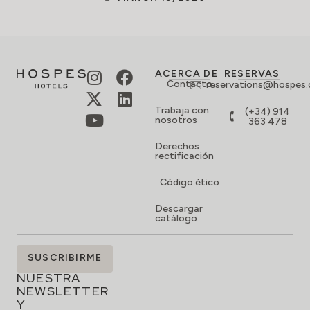
ACERCA DE
RESERVAS
Contacto
reservations@hospes
Trabaja con
(+34) 914
nosotros
363 478
Derechos
rectificación
Código ético
Descargar
catálogo
SUSCRÍBETE
SUSCRIBIRME
A
NUESTRA
NEWSLETTER
Y