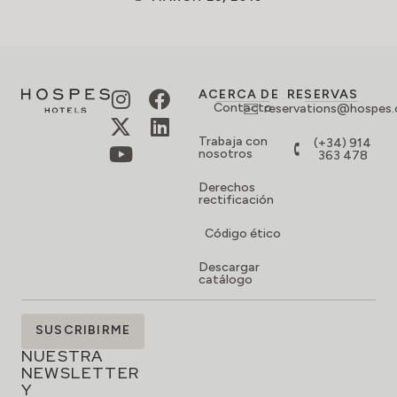
ACERCA DE
RESERVAS
Contacto
reservations@hospes
Trabaja con
(+34) 914
nosotros
363 478
Derechos
rectificación
Código ético
Descargar
catálogo
SUSCRÍBETE
SUSCRIBIRME
A
NUESTRA
NEWSLETTER
Y