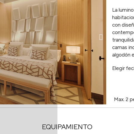
La lumino
habitacio
con diseñ
contempor
tranquili
camas ind
algodón e
Elegir fe
Max. 2 p
EQUIPAMIENTO