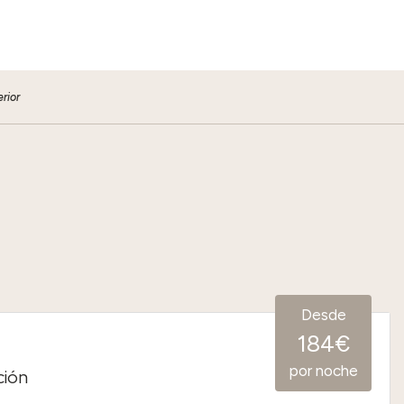
rior
Desde
184€
por noche
ción