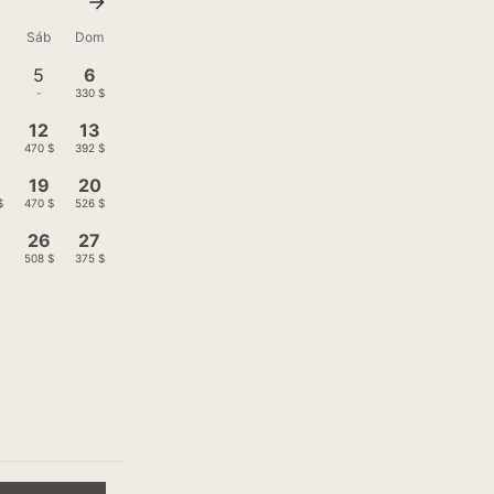
Sáb
Dom
5
6
-
330 $
12
13
470 $
392 $
19
20
$
470 $
526 $
26
27
508 $
375 $