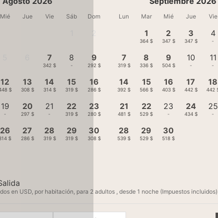
Agosto 2026
Septiembre 2026
Mié
Jue
Vie
Sáb
Dom
Lun
Mar
Mié
Jue
Vie
1
2
1
2
3
4
-
-
364 $
347 $
347 $
-
5
6
7
8
9
7
8
9
10
11
-
-
342 $
-
292 $
319 $
336 $
504 $
-
-
12
13
14
15
16
14
15
16
17
18
448 $
308 $
314 $
319 $
286 $
392 $
566 $
403 $
442 $
442 
19
20
21
22
23
21
22
23
24
25
-
297 $
-
319 $
280 $
481 $
529 $
-
434 $
-
26
27
28
29
30
28
29
30
314 $
286 $
319 $
319 $
308 $
539 $
529 $
518 $
Salida
dos en USD, por habitación, para 2 adultos , desde 1 noche (Impuestos incluidos)