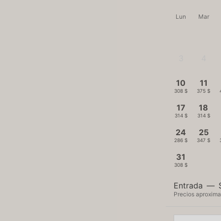
Lun
Mar
3
4
-
-
10
11
308 $
375 $
17
18
314 $
314 $
24
25
286 $
347 $
31
308 $
Entrada
—
Precios aproxima