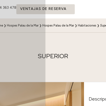
14 363 478
VENTAJAS DE RESERVA
me
❯
Hospes Palau de la Mar
❯
Hospes Palau de la Mar
❯
Habitaciones
❯
Supe
SUPERIOR
Descrip