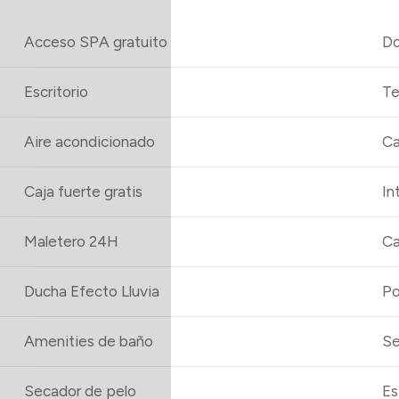
Acceso SPA gratuito
Do
Escritorio
Te
Aire acondicionado
Ca
Caja fuerte gratis
In
Maletero 24H
Ca
Ducha Efecto Lluvia
Po
Amenities de baño
Se
Secador de pelo
Es