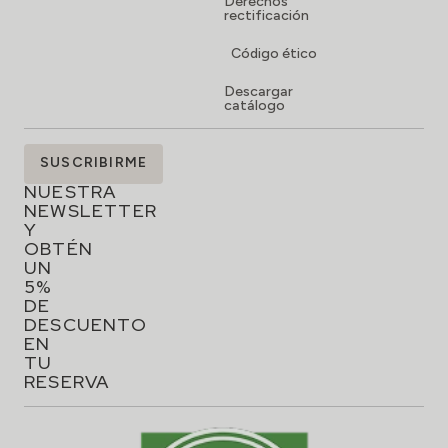
Derechos
rectificación
Código ético
Descargar
catálogo
SUSCRÍBETE
SUSCRIBIRME
A
NUESTRA
NEWSLETTER
Y
OBTÉN
UN
5%
DE
DESCUENTO
EN
TU
RESERVA