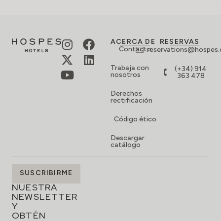
ACERCA DE
RESERVAS
Contacto
reservations@hospes
Trabaja con
(+34) 914
nosotros
363 478
Derechos
rectificación
Código ético
Descargar
catálogo
SUSCRÍBETE
SUSCRIBIRME
A
NUESTRA
NEWSLETTER
Y
OBTÉN