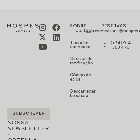
SOBRE
RESERVAS
Contacto
reservations@hospes
Trabalhe
(+34) 914
connosco
363 478
Direitos de
retificação
Código de
ética
Descarregar
brochura
SUBSCREVA
SUBSCREVER
A
NOSSA
NEWSLETTER
E