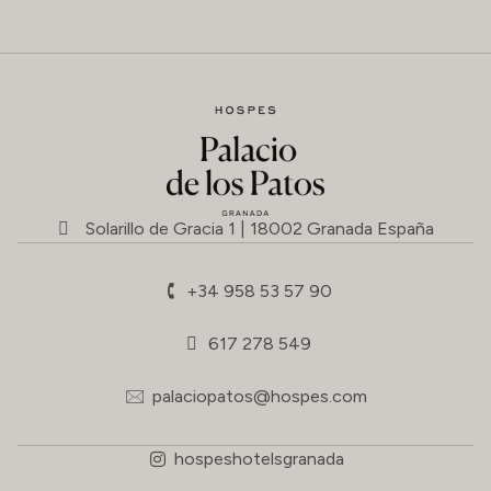
Solarillo de Gracia 1 | 18002 Granada España
+34 958 53 57 90
617 278 549
palaciopatos@hospes.com
hospeshotelsgranada