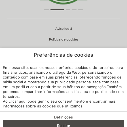
Aviso legal
Política de cookies
Política de privacidade
Preferências de cookies
Qualidade e política ambiental
Em nosso site, usamos nossos próprios cookies e de terceiros para
Canal de Queixas
fins analíticos, analisando o tráfego da Web, personalizando o
conteúdo com base em suas preferências, oferecendo funções de
mídia social e mostrando sua publicidade personalizada com base
Regulamento Interno
em um perfil criado a partir de seus hábitos de navegação.Também
podemos compartilhar informações analíticas ou de publicidade com
Configuração de cookies
terceiros.
Ao clicar
aqui
pode gerir o seu consentimento e encontrar mais
A minha reserva
informações sobre as cookies que utilizamos.
Desenvolvido por
mirai
Definições
VANTAGENS DA RESERVA
Rejeitar