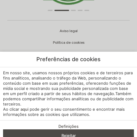
Aviso legal
Política de cookies
Política de privacidade
Preferências de cookies
Qualidade e política ambiental
Em nosso site, usamos nossos próprios cookies e de terceiros para
Canal de Queixas
fins analíticos, analisando o tráfego da Web, personalizando o
conteúdo com base em suas preferências, oferecendo funções de
mídia social e mostrando sua publicidade personalizada com base
Regulamento Interno
em um perfil criado a partir de seus hábitos de navegação.Também
podemos compartilhar informações analíticas ou de publicidade com
Configuração de cookies
terceiros.
Ao clicar
aqui
pode gerir o seu consentimento e encontrar mais
A minha reserva
informações sobre as cookies que utilizamos.
Desenvolvido por
mirai
Definições
VANTAGENS DA RESERVA
Rejeitar