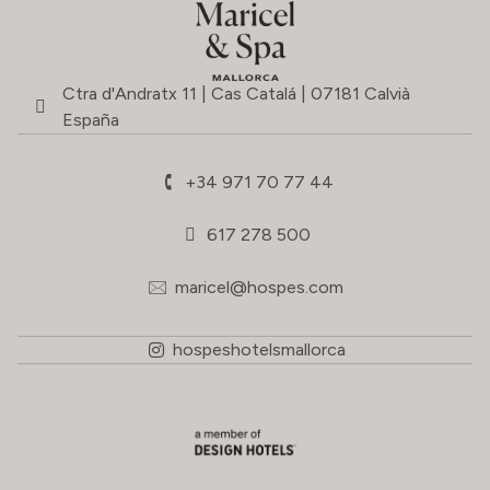
Ctra d'Andratx 11 | Cas Catalá | 07181 Calvià
España
+34 971 70 77 44
617 278 500
maricel@hospes.com
hospeshotelsmallorca