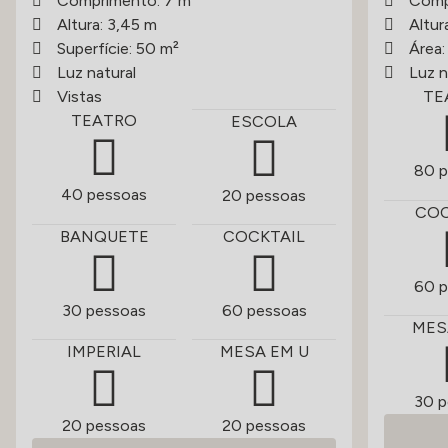
Comprimento: 7 m
Comp
Altura: 3,45 m
Altur
Superfície: 50 m²
Área
Luz natural
Luz n
Vistas
TE
TEATRO
ESCOLA
80 p
40 pessoas
20 pessoas
COC
BANQUETE
COCKTAIL
60 p
30 pessoas
60 pessoas
MES
IMPERIAL
MESA EM U
30 p
20 pessoas
20 pessoas