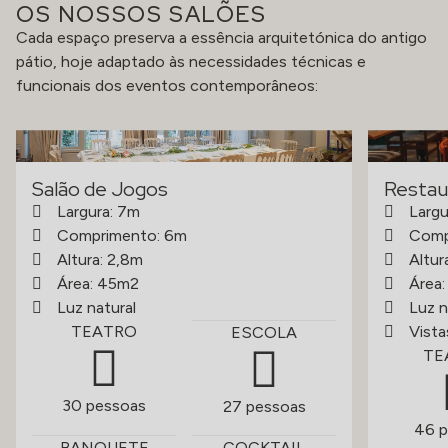
OS NOSSOS SALÕES
Cada espaço preserva a essência arquitetónica do antigo
pátio, hoje adaptado às necessidades técnicas e
funcionais dos eventos contemporâneos:
Salão de Jogos
Restau
Largura: 7m
Largu
Comprimento: 6m
Comp
Altura: 2,8m
Altur
Área: 45m2
Área
Luz natural
Luz n
TEATRO
Vista
ESCOLA
TE
30 pessoas
27 pessoas
46 p
BANQUETE
COCKTAIL