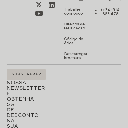
Trabalhe
(+34) 914
connosco
363 478
Direitos de
retificação
Código de
ética
Descarregar
brochura
SUBSCREVA
SUBSCREVER
A
NOSSA
NEWSLETTER
E
OBTENHA
5%
DE
DESCONTO
NA
SUA