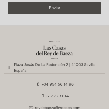
Enviar
Plaza Jesús De La Redención 2 | 41003 Sevilla
España
+34 954 56 14 96
617 278 614
reydebaeza@hospes.com