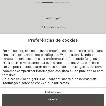
Aviso legal
Política de cookies
Política de privacidade
Preferências de cookies
Qualidade e política ambiental
Em nosso site, usamos nossos próprios cookies e de terceiros para
Canal de Queixas
fins analíticos, analisando o tráfego da Web, personalizando o
conteúdo com base em suas preferências, oferecendo funções de
mídia social e mostrando sua publicidade personalizada com base
Regulamento Interno
em um perfil criado a partir de seus hábitos de navegação.Também
podemos compartilhar informações analíticas ou de publicidade com
Configuração de cookies
terceiros.
Ao clicar
aqui
pode gerir o seu consentimento e encontrar mais
A minha reserva
informações sobre as cookies que utilizamos.
Desenvolvido por
mirai
Definições
VANTAGENS DA RESERVA
Rejeitar
Entrada — Saída