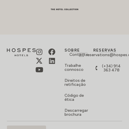
SOBRE
RESERVAS
Contacto
reservations@hospes
Trabalhe
(+34) 914
connosco
363 478
Direitos de
retificação
Código de
ética
Descarregar
brochura
SUBSCREVA