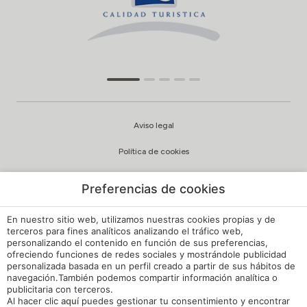
Aviso legal
Política de cookies
Configuración cookies
Preferencias de cookies
Política de privacidad
En nuestro sitio web, utilizamos nuestras cookies propias y de
Política de Calidad y Medioambiente
terceros para fines analíticos analizando el tráfico web,
personalizando el contenido en función de sus preferencias,
ofreciendo funciones de redes sociales y mostrándole publicidad
Canal de Denuncias Hoteles de España
personalizada basada en un perfil creado a partir de sus hábitos de
navegación.También podemos compartir información analítica o
Reglamento de Régimen Interno
publicitaria con terceros.
Al hacer clic
aquí
puedes gestionar tu consentimiento y encontrar
Mi reserva