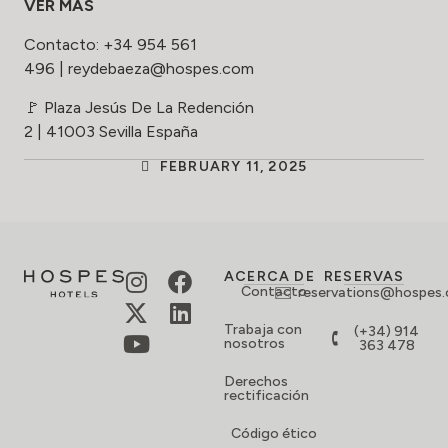
VER MAS
Contacto:
+34 954 561
496
|
reydebaeza@hospes.com
🚩
Plaza Jesús De La Redención
2
|
41003
Sevilla
España
FEBRUARY 11, 2025
ACERCA DE
RESERVAS
Contacto
reservations@hospes
Trabaja con
(+34) 914
nosotros
363 478
Derechos
rectificación
Código ético