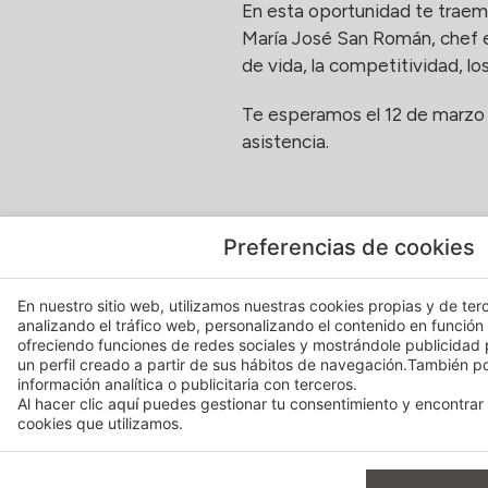
En esta oportunidad te traemo
María José San Román, chef es
de vida, la competitividad, los
Te esperamos el 12 de marzo a
asistencia.
*La confirmación del evento s
Preferencias de cookies
En nuestro sitio web, utilizamos nuestras cookies propias y de terc
analizando el tráfico web, personalizando el contenido en función
ofreciendo funciones de redes sociales y mostrándole publicidad
HOSPES PALAU DE LA MA
un perfil creado a partir de sus hábitos de navegación.También 
información analítica o publicitaria con terceros.
Navarro Reverter, 14 | 46004
Al hacer clic
aquí
puedes gestionar tu consentimiento y encontrar 
+34 963 162 884 | palaudel
cookies que utilizamos.
MARCH 11, 2019