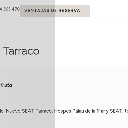
14 363 478
VENTAJAS DE RESERVA
s Tarraco
sfruta
el Nuevo SEAT Tarraco, Hospes Palau de la Mar y SEAT, te 