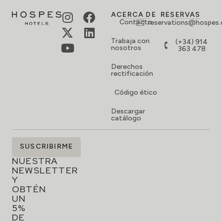
ACERCA DE
RESERVAS
Contacto
reservations@hospes
Trabaja con
(+34) 914
nosotros
363 478
Derechos
rectificación
Código ético
Descargar
catálogo
SUSCRÍBETE
SUSCRIBIRME
A
NUESTRA
NEWSLETTER
Y
OBTÉN
UN
5%
DE