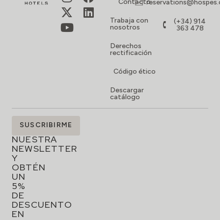
Contacto
reservations@hospes
Trabaja con
(+34) 914
nosotros
363 478
Derechos
rectificación
Código ético
Descargar
catálogo
SUSCRÍBETE
SUSCRIBIRME
A
NUESTRA
NEWSLETTER
Y
OBTÉN
UN
5%
DE
DESCUENTO
EN