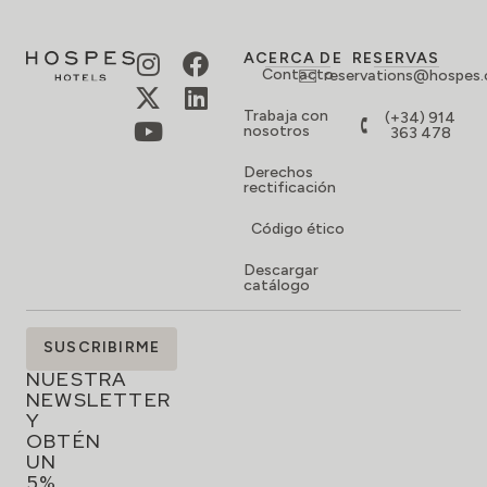
ACERCA DE
RESERVAS
Contacto
reservations@hospes
Trabaja con
(+34) 914
nosotros
363 478
Derechos
rectificación
Código ético
Descargar
catálogo
SUSCRÍBETE
SUSCRIBIRME
A
NUESTRA
NEWSLETTER
Y
OBTÉN
UN
5%