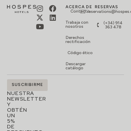
ACERCA DE
RESERVAS
Contacto
reservations@hospes
Trabaja con
(+34) 914
nosotros
363 478
Derechos
rectificación
Código ético
Descargar
catálogo
SUSCRÍBETE
SUSCRIBIRME
A
NUESTRA
NEWSLETTER
Y
OBTÉN
UN
5%
DE