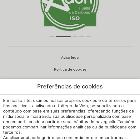
Aviso legal
Política de cookies
Política de privacidade
Preferências de cookies
Qualidade e política ambiental
Em nosso site, usamos nossos próprios cookies e de terceiros para
Canal de Queixas
fins analíticos, analisando o tráfego da Web, personalizando o
conteúdo com base em suas preferências, oferecendo funções de
mídia social e mostrando sua publicidade personalizada com base
Regulamento Interno
em um perfil criado a partir de seus hábitos de navegação.Também
podemos compartilhar informações analíticas ou de publicidade com
Configuração de cookies
terceiros.
Ao clicar
aqui
pode gerir o seu consentimento e encontrar mais
A minha reserva