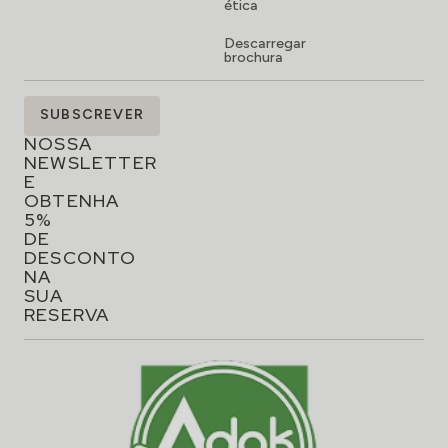
ética
Descarregar
brochura
SUBSCREVA
SUBSCREVER
A
NOSSA
NEWSLETTER
E
OBTENHA
5%
DE
DESCONTO
NA
SUA
RESERVA