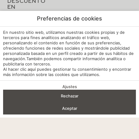
Política de privacidad
Preferencias de cookies
Política de Calidad y Medioambiente
En nuestro sitio web, utilizamos nuestras cookies propias y de
Canal de Denuncias Hoteles de España
terceros para fines analíticos analizando el tráfico web,
personalizando el contenido en función de sus preferencias,
Reglamento de Régimen Interno
ofreciendo funciones de redes sociales y mostrándole publicidad
personalizada basada en un perfil creado a partir de sus hábitos de
Mi reserva
navegación.También podemos compartir información analítica o
Desarrollado por
mirai
publicitaria con terceros.
Al hacer clic
aquí
puedes gestionar tu consentimiento y encontrar
más información sobre las cookies que utilizamos.
Ajustes
VENTAJAS DE RESERVA
Rechazar
Entrada — Salida
2
Aceptar
Acceder / Registrarse
Dónde
Cuándo
Promoción
Gestiona tu reserva
Quién