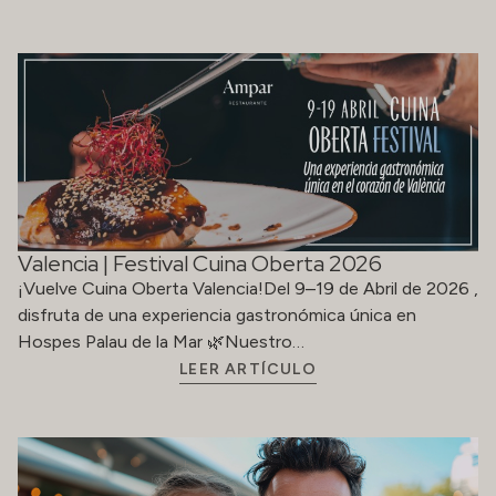
Un Día del Padre para disfrutar, desconectar y
saborear
Este Día del Padre, en Hospes Hotels te invitamos a
celebrar a lo grande a través de nueve destinos únicos…
LEER ARTÍCULO
PREVIOUS
1
2
3
…
5
NEXT