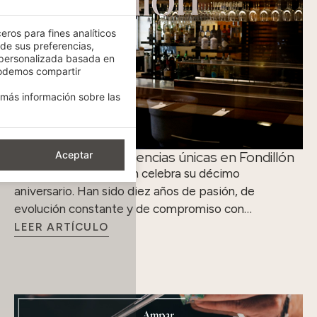
eros para fines analíticos
 de sus preferencias,
 personalizada basada en
podemos compartir
más información sobre las
Diez años de experiencias únicas en Fondillón
Aceptar
El restaurante Fondillón celebra su décimo
aniversario. Han sido diez años de pasión, de
evolución constante y de compromiso con…
LEER ARTÍCULO