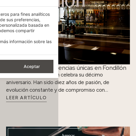
eros para fines analíticos
 de sus preferencias,
 personalizada basada en
podemos compartir
más información sobre las
Diez años de experiencias únicas en Fondillón
Aceptar
El restaurante Fondillón celebra su décimo
aniversario. Han sido diez años de pasión, de
evolución constante y de compromiso con…
LEER ARTÍCULO