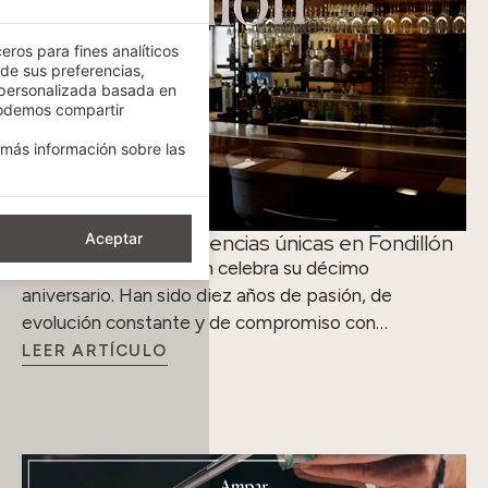
eros para fines analíticos
 de sus preferencias,
 personalizada basada en
podemos compartir
más información sobre las
Diez años de experiencias únicas en Fondillón
Aceptar
El restaurante Fondillón celebra su décimo
aniversario. Han sido diez años de pasión, de
evolución constante y de compromiso con…
LEER ARTÍCULO