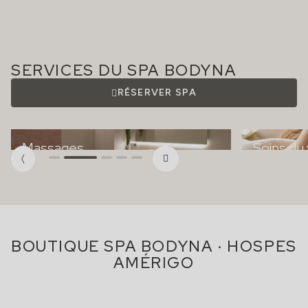
SERVICES DU SPA BODYNA
RÉSERVER SPA
Massages
Soins du
BOUTIQUE SPA BODYNA · HOSPES
AMÉRIGO