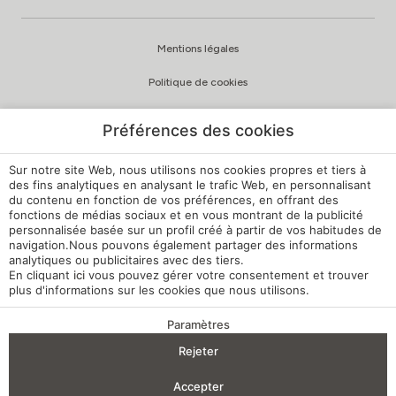
Mentions légales
Politique de cookies
Politique de confidentialité
Préférences des cookies
Politique de qualité et d’environnement
Sur notre site Web, nous utilisons nos cookies propres et tiers à
Canal de signalement
des fins analytiques en analysant le trafic Web, en personnalisant
du contenu en fonction de vos préférences, en offrant des
fonctions de médias sociaux et en vous montrant de la publicité
Règlement intérieur
personnalisée basée sur un profil créé à partir de vos habitudes de
navigation.Nous pouvons également partager des informations
Paramètres des cookies
analytiques ou publicitaires avec des tiers.
En cliquant
ici
vous pouvez gérer votre consentement et trouver
Ma réservation
plus d'informations sur les cookies que nous utilisons.
Développé par
mirai
Paramètres
AVANTAGES DE LA RÉSERVATION
Rejeter
Arrivée — Départ
2
Accepter