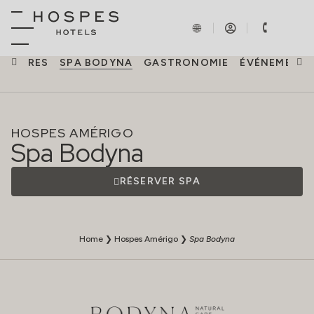
HAMBRES
SPA BODYNA
GASTRONOMIE
ÉVÉNEMENT
HOSPES AMÉRIGO
Spa Bodyna
RÉSERVER SPA
Home
❯
Hospes Amérigo
❯
Spa Bodyna