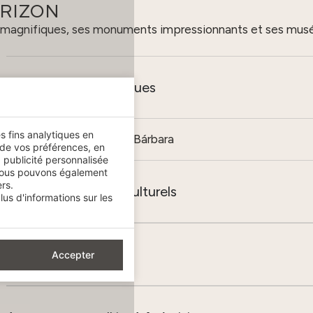
ORIZON
es magnifiques, ses monuments impressionnants et ses musé
Espaces emblématiques
es fins analytiques en
Château de Santa Bárbara
 de vos préférences, en
 publicité personnalisée
.Nous pouvons également
rs.
Musées et centres culturels
us d'informations sur les
Mer, plage et nature
Accepter