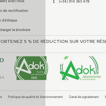
illez avec nous
(+34) 914 363 478
s de rectification
 d’éthique
charger la brochure
OBTENEZ 5 % DE RÉDUCTION SUR VOTRE RÉS
té
Politique de qualité et d’environnement
Canal de signalement