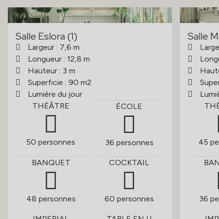
Salle Eslora (1)
Salle M
Largeur : 7,6 m
Large
Longueur : 12,8 m
Longu
Hauteur : 3 m
Haute
Superficie : 90 m2
Super
Lumière du jour
Lumiè
THÉÂTRE
TH
ÉCOLE
50 personnes
45 pe
36 personnes
BANQUET
COCKTAIL
BA
48 personnes
60 personnes
36 pe
IMPERIAL
TABLE EN U
IMP