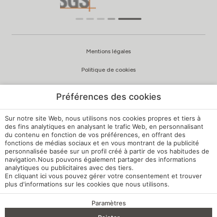
Mentions légales
Politique de cookies
Politique de confidentialité
Préférences des cookies
Politique de qualité et d’environnement
Sur notre site Web, nous utilisons nos cookies propres et tiers à
Canal de signalement
des fins analytiques en analysant le trafic Web, en personnalisant
du contenu en fonction de vos préférences, en offrant des
fonctions de médias sociaux et en vous montrant de la publicité
Règlement intérieur
personnalisée basée sur un profil créé à partir de vos habitudes de
navigation.Nous pouvons également partager des informations
Paramètres des cookies
analytiques ou publicitaires avec des tiers.
En cliquant
ici
vous pouvez gérer votre consentement et trouver
Ma réservation
plus d'informations sur les cookies que nous utilisons.
Développé par
mirai
Paramètres
AVANTAGES DE LA RÉSERVATION