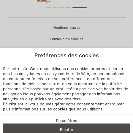
Mentions légales
Politique de cookies
Politique de confidentialité
Préférences des cookies
Politique de qualité et d’environnement
Sur notre site Web, nous utilisons nos cookies propres et tiers à
Canal de signalement
des fins analytiques en analysant le trafic Web, en personnalisant
du contenu en fonction de vos préférences, en offrant des
fonctions de médias sociaux et en vous montrant de la publicité
Règlement intérieur
personnalisée basée sur un profil créé à partir de vos habitudes de
navigation.Nous pouvons également partager des informations
Paramètres des cookies
analytiques ou publicitaires avec des tiers.
En cliquant
ici
vous pouvez gérer votre consentement et trouver
Ma réservation
plus d'informations sur les cookies que nous utilisons.
Développé par
mirai
Paramètres
AVANTAGES DE LA RÉSERVATION
Rejeter