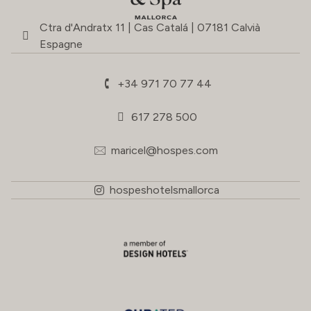
Ctra d'Andratx 11 | Cas Catalá | 07181 Calvià
Espagne
+34 971 70 77 44
617 278 500
maricel@hospes.com
hospeshotelsmallorca