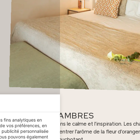
CHAMBRES
es fins analytiques en
n ancien corral sévillan dans le calme et l’inspiration. Les 
 de vos préférences, en
 publicité personnalisée
sur le patio et laissent entrer l’arôme de la fleur d’oranger 
.Nous pouvons également
chuchotant.