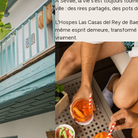
À Séville, la vie s’est toujours tourn
ville : des rires partagés, des pots 
L’Hospes Las Casas del Rey de Baeza 
même esprit demeure, transformé en 
vraiment.