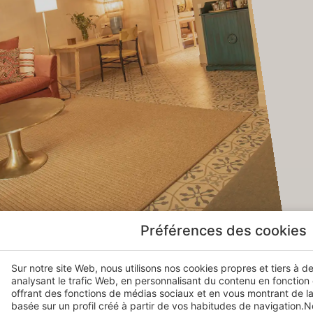
Préférences des cookies
Sur notre site Web, nous utilisons nos cookies propres et tiers à d
Dormir à Las Casas del Rey de Baeza, c’est habiter u
analysant le trafic Web, en personnalisant du contenu en fonction
offrant des fonctions de médias sociaux et en vous montrant de la
l’architecture andalouse, avec des pièces qui s’ouvrent 
basée sur un profil créé à partir de vos habitudes de navigation